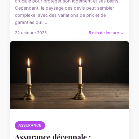
cruciale pour protéger son logement et ses biens.
Cependant, le paysage des devis peut sembler
complexe, avec des variations de prix et de
garanties qui ...
22 octobre 2025
5 min de lecture →
ASSURANCE
Assurance décennale :