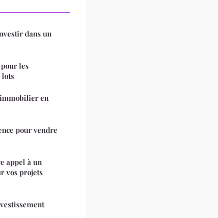
investir dans un
 pour les
 lots
 immobilier en
ence pour vendre
re appel à un
r vos projets
nvestissement