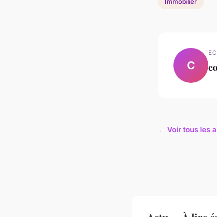
Immobilier
EC
C
co
← Voir tous les a
Actu — À lire 