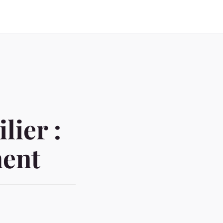
lier :
ment