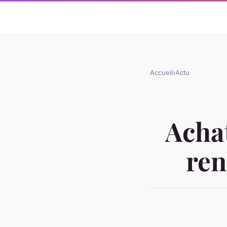
Accueil
›
Actu
Achat
ren