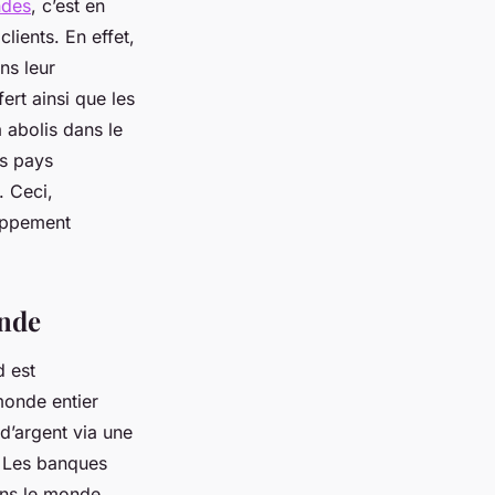
ndes
, c’est en
lients. En effet,
ns leur
ert ainsi que les
à abolis dans le
es pays
. Ceci,
loppement
onde
d est
 monde entier
d’argent via une
. Les banques
ans le monde.