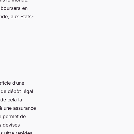
mboursera en
ande, aux États-
ficie d’une
 de dépôt légal
de cela la
 à une assurance
e permet de
es devises
s ultra rapides