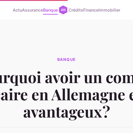
Actu
Assurance
Banque
Crédits
Finance
Immobilier
BANQUE
rquoi avoir un co
aire en Allemagne e
avantageux ?