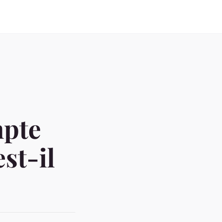
mpte
st-il