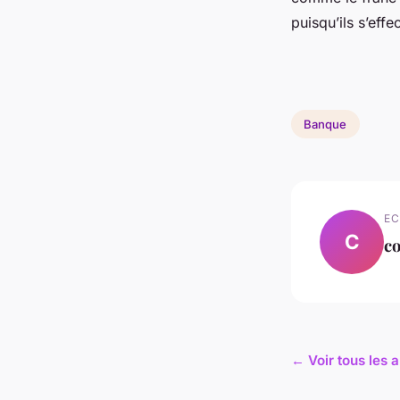
puisqu’ils s’ef
Banque
EC
C
co
← Voir tous les 