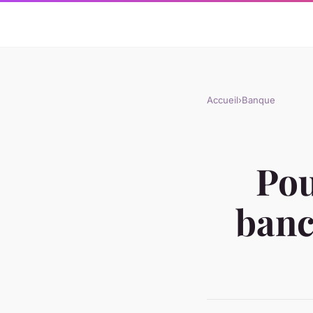
Accueil
›
Banque
Pou
banc