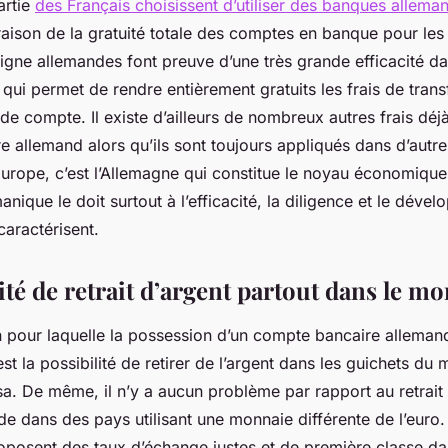
artie
des Français choisissent d’utiliser des banques allema
raison de la gratuité totale des comptes en banque pour les c
igne allemandes font preuve d’une très grande efficacité da
 qui permet de rendre entièrement gratuits les frais de transf
 de compte. Il existe d’ailleurs de nombreux autres frais déj
e allemand alors qu’ils sont toujours appliqués dans d’autr
urope, c’est l’Allemagne qui constitue le noyau économique
nique le doit surtout à l’efficacité, la diligence et le déve
 caractérisent.
ité de retrait d’argent partout dans le m
n pour laquelle la possession d’un compte bancaire alleman
st la possibilité de retirer de l’argent dans les guichets du
sa. De même, il n’y a aucun problème par rapport au retrait 
e dans des pays utilisant une monnaie différente de l’euro
posent des taux d’échange justes et de première classe d